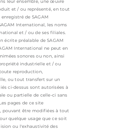
dans leur ensemble, une œuvre
roduit et / ou représenté, en tout
om enregistré de SAGAM
e SAGAM International, les noms
tional et / ou de ses filiales.
tion écrite préalable de SAGAM
 SAGAM International ne peut en
animées sonores ou non, ainsi
opriété industrielle et / ou
 toute reproduction,
le, ou tout transfert sur un
fiés ci-dessus sont autorisées à
le ou partielle de celle-ci sans
Les pages de ce site
, pouvant être modifiées à tout
our quelque usage que ce soit
ision ou l'exhaustivité des