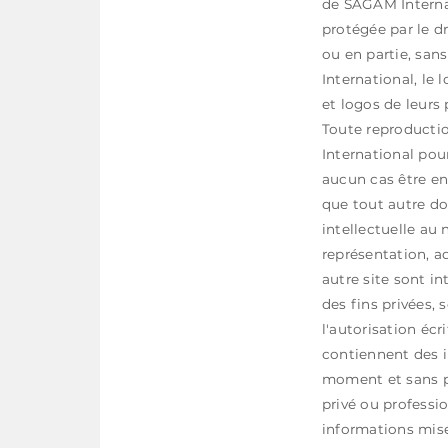
de SAGAM Internat
protégée par le dr
ou en partie, san
International, le
et logos de leurs 
Toute reproductio
International pou
aucun cas être en
que tout autre do
intellectuelle au
représentation, ad
autre site sont i
des fins privées, 
l'autorisation écr
contiennent des i
moment et sans p
privé ou professio
informations mises