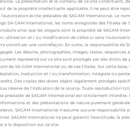
ional. La présentation et le contenu de ce site constituent, 
oit de la propriété intellectuelle applicable. Il ne peut être rep
s l'autorisation écrite préalable de SAGAM International. Le n
 logo SA-GAM International, les noms enregistrés des filiales d
produits ainsi que les slogans sont la propriété de SAGAM Interna
n, utilisation et / ou modification de celles-ci sans l'autorisa
rra constituer une contrefaçon. En outre, la responsabilité de
gagée. Les dessins, photographies, images, textes, séquences 
cument représenté sur ce site sont protégés par des droits de pr
 nom de SA-GAM International ou de ses filiales. Sur cette base,
aptation, traduction et / ou transformation, intégrale ou partiel
nterdits. Des copies des divers objets légalement protégés spéci
sous réserve de l'indication de la source. Toute reproduction tota
ite préalable de SAGAM International est strictement interdite. 
nformations et des présentations de nature purement générale
réavis. SAGAM International n'assume aucune responsabilité p
nnel. SAGAM International ne peut garantir l'exactitude, la préc
 à la disposition sur ce site.